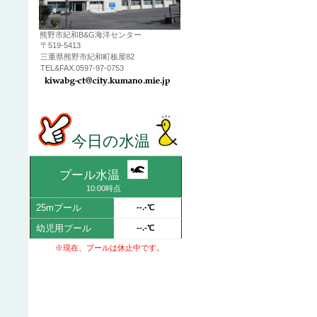
熊野市紀和B&G海洋センター
〒519-5413
三重県熊野市紀和町板屋82
TEL&FAX.0597-97-0753
今日の水温
プール水温
10:00時点
25mプール
--.-℃
幼児用プール
--.-℃
※現在、プールは休止中です。