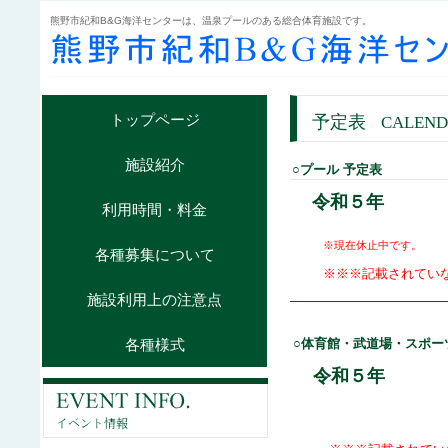
熊野市紀和B&G海洋センターは、温泉プールのある総合体育施設です。
トップページ
予定表
CALEN
施設紹介
○プール 予定表
令和５年
利用時間・料金
※現在休止中です。
各種募集について
※※※記載されてい
施設利用上の注意点
○体育館・武道場・スポー
各種様式
令和５年