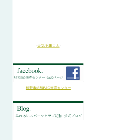
-
天気予報コム
-
熊野市紀和B&G海洋センター